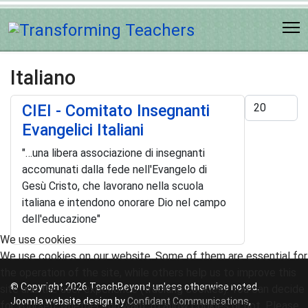
Italiano
Display #
CIEI - Comitato Insegnanti
Evangelici Italiani
"…una libera associazione di insegnanti
accomunati dalla fede nell'Evangelo di
Gesù Cristo, che lavorano nella scuola
italiana e intendono onorare Dio nel campo
dell'educazione"
We use cookies
We use cookies on our website. Some of them are essential for
the operation of the site, while others help us to improve this
© Copyright 2026 TeachBeyond unless otherwise noted.
site and the user experience (tracking cookies). You can decide
Joomla website design by
Confidant Communications
,
for yourself whether you want to allow cookies or not. Please