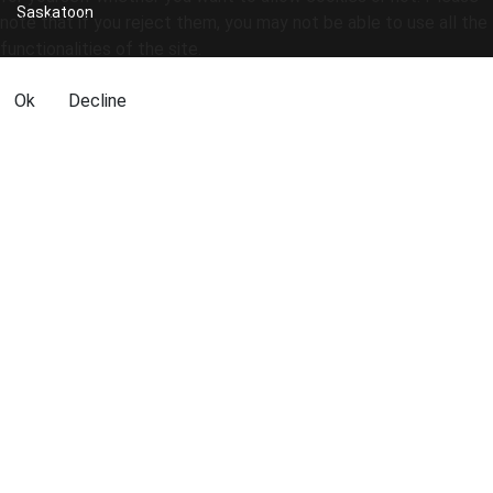
Saskatoon
note that if you reject them, you may not be able to use all the
functionalities of the site.
Ok
Decline