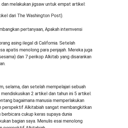
a dan melakukan jigsaw untuk empat artikel:
tikel dari The Washington Post).
imbangkan pertanyaan, Apakah internvensi
ang asing ilegal di California. Setelah
a apatis menolong para penjajah. Mereka juga
esama) dan 7 perikop Alkitab yang disarankan
an.
um, selama, dan setelah mempelajari sebuah
ndiskusikan 2 artikel dan tahun ini 5 artikel.
 tentang bagaimana manusia memperlakukan
n perspektif Alkitabiah sangat membangkitkan
u berbicara cukup keras supaya dunia
kukan bagian saya. Menulis esai menolong
 perspektif Alkitabiah.