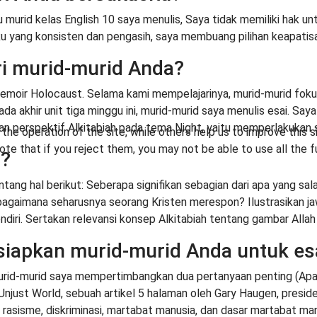
 murid kelas English 10 saya menulis, Saya tidak memiliki hak u
ku yang konsisten dan pengasih, saya membuang pilihan keapatisa
ri murid-murid Anda?
memoir Holocaust. Selama kami mempelajarinya, murid-murid foku
ada akhir unit tiga minggu ini, murid-murid saya menulis esai. Sa
an perspektif Alkitabiah pada tema Night, yaitu memperlakukan
he operation of the site, while others help us to improve this s
te that if you reject them, you may not be able to use all the fu
t?
ntang hal berikut: Seberapa signifikan sebagian dari apa yang sa
aimana seharusnya seorang Kristen merespon? Ilustrasikan jawaba
 sendiri. Sertakan relevansi konsep Alkitabiah tentang gambar All
apkan murid-murid Anda untuk esa
id-murid saya mempertimbangkan dua pertanyaan penting (Apa ya
Unjust World, sebuah artikel 5 halaman oleh Gary Haugen, preside
sisme, diskriminasi, martabat manusia, dan dasar martabat man