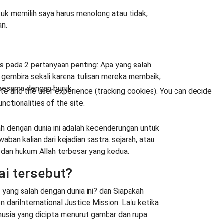
ntuk memilih saya harus menolong atau tidak;
n.
s pada 2 pertanyaan penting: Apa yang salah
ya gembira sekali karena tulisan mereka membaik,
 sesama dengan buruk.
ite and the user experience (tracking cookies). You can decide
nctionalities of the site.
lah dengan dunia ini adalah kecenderungan untuk
n kalian dari kejadian sastra, sejarah, atau
ah dan hukum Allah terbesar yang kedua.
i tersebut?
ng salah dengan dunia ini? dan Siapakah
n dariInternational Justice Mission. Lalu ketika
usia yang dicipta menurut gambar dan rupa