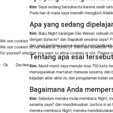
Kim
: Saya sedang bersukacita karena salah satu
Pada hari di mana saya memilih mengikuti Allah
Apa yang sedang dipelaja
Kim
: Buku Night karangan Elie Wiesel, sebuah 
dengan dunia ini? dan Siapakah sesama saya? P
We use cookies
dan saya gembira karena mereka mengaplikasik
We use cookies on our website. Some of them are essential for t
for yourself whether you want to allow cookies or not. Please no
Tentang apa esai tersebu
Ok
Decline
Kim
: Murid-murid saya menulis esai 750 kata te
menyepelekan martabat manusia sesama, dan bag
kejadian akhir-akhir ini, dan pengalaman kalian
Bagaimana Anda mempersi
Kim
: Sebelum mereka mulai membaca Night, mur
sesama saya? dan mendiskusikan Justice in an 
mereka membaca Night, mereka mendiskusikan ra