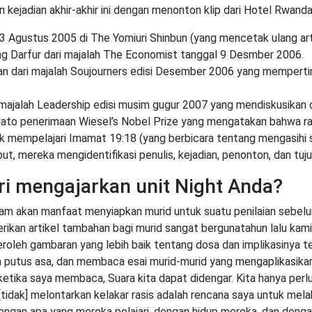
 kejadian akhir-akhir ini dengan menonton klip dari Hotel Rwand
ial 3 Agustus 2005 di The Yomiuri Shinbun (yang mencetak ulang ar
tang Darfur dari majalah The Economist tanggal 9 Desmber 2006.
laman dari majalah Soujourners edisi Desember 2006 yang mempert
ri majalah Leadership edisi musim gugur 2007 yang mendiskusikan or
to penerimaan Wiesel’s Nobel Prize yang mengatakan bahwa ras
 mempelajari Imamat 19:18 (yang berbicara tentang mengasihi s
but, mereka mengidentifikasi penulis, kejadian, penonton, dan tuju
ri mengajarkan unit Night Anda?
alam akan manfaat menyiapkan murid untuk suatu penilaian sebel
an artikel tambahan bagi murid sangat bergunatahun lalu kami me
oleh gambaran yang lebih baik tentang dosa dan implikasinya
 putus asa, dan membaca esai murid-murid yang mengaplikasika
tika saya membaca, Suara kita dapat didengar. Kita hanya perl
idak] melontarkan kelakar rasis adalah rencana saya untuk mela
engan apa yang mereka pelajari, dengan hidup mereka, dan dengan