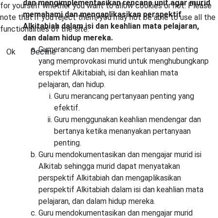
dan mengimplementasikan rencana unit agar murid
for yourself whether you want to allow cookies or not. Please
memahami dan mengaplikasikan perspektif
note that if you reject them, you may not be able to use all the
Alkitabiah dalam isi dan keahlian mata pelajaran,
functionalities of the site.
dan dalam hidup mereka.
Gumerancang dan memberi pertanyaan penting
Ok
Decline
yang memprovokasi murid untuk menghubungkanp
erspektif Alkitabiah, isi dan keahlian mata
pelajaran, dan hidup.
Guru merancang pertanyaan penting yang
efektif.
Guru menggunakan keahlian mendengar dan
bertanya ketika menanyakan pertanyaan
penting.
Guru mendokumentasikan dan mengajar murid isi
Alkitab sehingga murid dapat menyatakan
perspektif Alkitabiah dan mengaplikasikan
perspektif Alkitabiah dalam isi dan keahlian mata
pelajaran, dan dalam hidup mereka.
Guru mendokumentasikan dan mengajar murid