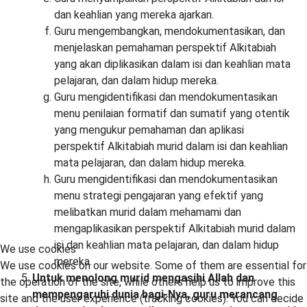
dan keahlian yang mereka ajarkan.
Guru mengembangkan, mendokumentasikan, dan
menjelaskan pemahaman perspektif Alkitabiah
yang akan diplikasikan dalam isi dan keahlian mata
pelajaran, dan dalam hidup mereka.
Guru mengidentifikasi dan mendokumentasikan
menu penilaian formatif dan sumatif yang otentik
yang mengukur pemahaman dan aplikasi
perspektif Alkitabiah murid dalam isi dan keahlian
mata pelajaran, dan dalam hidup mereka.
Guru mengidentifikasi dan mendokumentasikan
menu strategi pengajaran yang efektif yang
melibatkan murid dalam mehamami dan
mengaplikasikan perspektif Alkitabiah murid dalam
isi dan keahlian mata pelajaran, dan dalam hidup
We use cookies
mereka.
We use cookies on our website. Some of them are essential for
Untuk menolong murid mengasihi Allah dan
the operation of the site, while others help us to improve this
mempengaruhi dunia bagi-Nya, guru merancang
site and the user experience (tracking cookies). You can decide